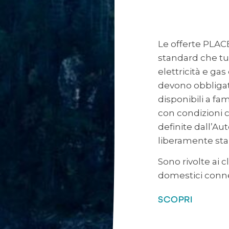
Le offerte PLAC
standard che tutt
elettricità e ga
devono obbliga
disponibili a fa
con condizioni c
definite dall’Aut
liberamente stab
Sono rivolte ai 
domestici conne
SCOPRI