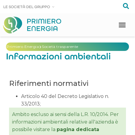
LE SOCIE
LE SOCIE
T
T
À DEL GRUPPO
À DEL GRUPPO
Primiero Energia
Società trasparente
Informazioni ambientali
Riferimenti normativi
Articolo 40 del Decreto Legislativo n.
33/2013;
Ambito escluso ai sensi della L.R. 10/2014. Per
informazioni ambientali relative all'azienda è
possibile visitare la
pagina dedicata