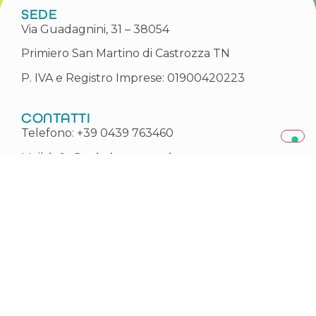
SEDE
Via Guadagnini, 31 – 38054
Primiero San Martino di Castrozza TN
P. IVA e Registro Imprese: 01900420223
CONTATTI
Telefono: +39 0439 763460
Mail:
info@primieroenergia.com
PEC:
info@pec.primieroenergia.com
ORARI UFFICI
Dal lunedì al venerdì
Mattina: 8:00 – 12:30
Pomeriggio: 14:00 – 17:00